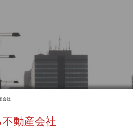
び
産会社
る不動産会社